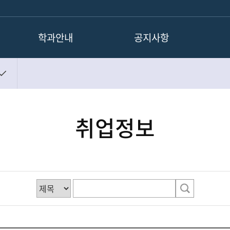
학과안내
공지사항
학과소개
공지사항
교수소개
취업정보
학과연혁
장학제도
취업정보
교과과정
학업로드맵
졸업후진로
공무원합격현황
오시는길