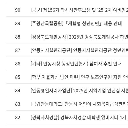
90
[공군] 제156기 학사사관후보생 및 '25-2차 예비장
89
[주왕산국립공원]「체험형 청년인턴」채용 안내
88
[경상북도개발공사] 2025년 경상북도개발공사 하
87
[안동시시설관리공단] 안동시시설관리공단 청년인턴 모집
86
[기타] 안동시청 행정인턴(5기) 참여자 추천 안내
85
[학부 자율혁신 방안 마련] 연구 보조연구원 지원 
84
[안동형일자리사업단] 2025년 지역기업 인턴십 지
83
[국립안동대학교] 안동시 어린이·사회복지급식관리
82
[경북자치경찰] 경북자치경찰 대학생 앰버서더 4기